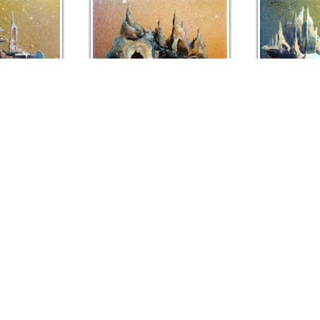
© 2026 Sophie BARRAUD - A
mini
ministory 09
ry 10