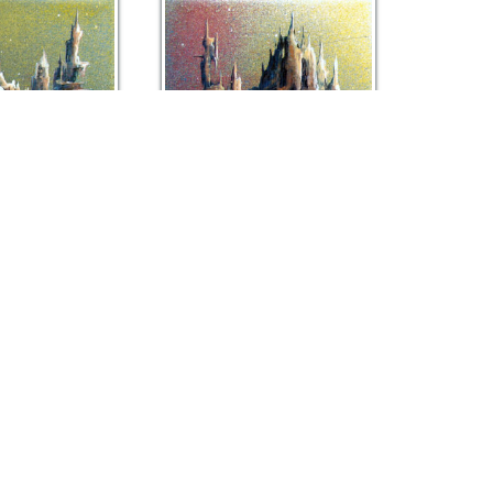
rtiste Peintre. Tous droits réservés
story 08
ministory 07