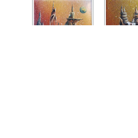
Retrouvez-moi sur
Facebook
ministo
ministory 11