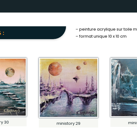
– peinture acrylique sur toile 
 :
– format unique 10 x 10 cm
ry 30
mini
ministory 29