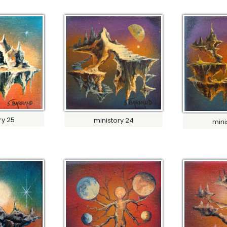
ry 25
ministory 24
mini